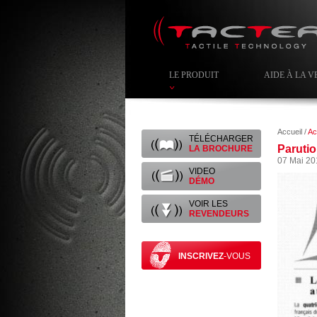
LE PRODUIT
AIDE À LA V
Accueil /
Ac
TÉLÉCHARGER
Parutio
LA BROCHURE
07 Mai 20
VIDEO
DÉMO
VOIR LES
REVENDEURS
INSCRIVEZ
-VOUS