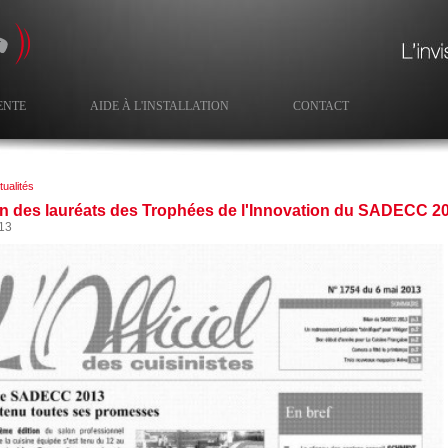
ENTE
AIDE À L'INSTALLATION
CONTACT
tualités
n des lauréats des Trophées de l'Innovation du SADECC 2013
13